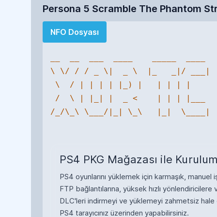
Persona 5 Scramble The Phantom Strik
NFO Dosyası
__  __  ___  ____    _____  ____ 

\ \/ / / _ \|  _ \  |_   _|/ ___|

 \  / | | | | |_) |   | | | |    

 /  \ | |_| |  _ <    | | | |___ 

/_/\_\ \___/|_| \_\   |_|  \____|

PS4 PKG Mağazası ile Kurulum
PS4 oyunlarını yüklemek için karmaşık, manuel işl
FTP bağlantılarına, yüksek hızlı yönlendiricile
DLC'leri indirmeyi ve yüklemeyi zahmetsiz hale
PS4 tarayıcınız üzerinden yapabilirsiniz.