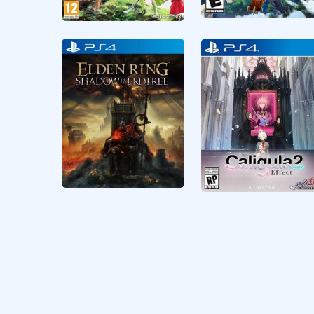
RPG
CUSA18723
RPG
CUSA27397
Monster Hunter
Dragon Quest XI S
Stories
Echoes of an
Elusive Age
Definitive Edition
Elden Ring
The Caligula Effect
2