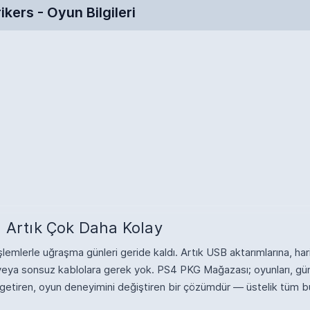
ers - Oyun Bilgileri
 Artık Çok Daha Kolay
emlerle uğraşma günleri geride kaldı. Artık USB aktarımlarına, hari
re veya sonsuz kablolara gerek yok. PS4 PKG Mağazası; oyunları, gü
 getiren, oyun deneyimini değiştiren bir çözümdür — üstelik tüm b