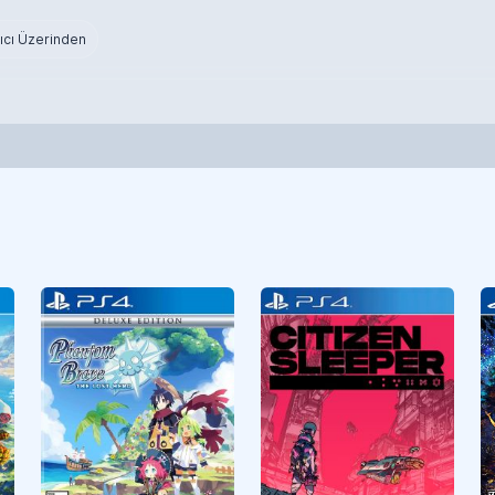
ıcı Üzerinden
RPG
CUSA47244
RPG
CUSA40576