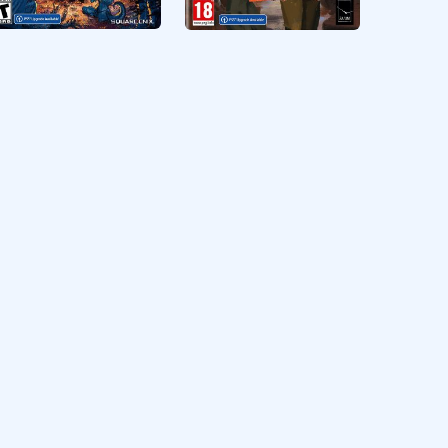
Octopath Traveler II
Disco Elysium The
Final Cut