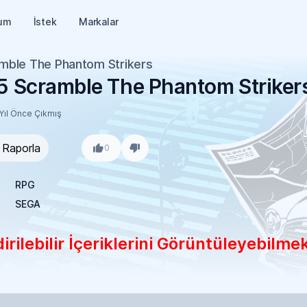
um
İstek
Markalar
mble The Phantom Strikers
5 Scramble The Phantom Striker
Yıl Önce Çıkmış
Raporla
0
RPG
SEGA
rilebilir İçeriklerini Görüntüleyebilmek 