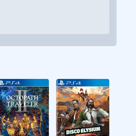
RPG
CUSA36274
RPG
CUSA26506