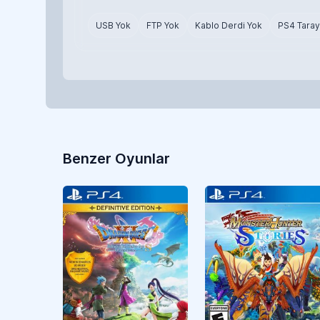
USB Yok
FTP Yok
Kablo Derdi Yok
PS4 Taray
Benzer Oyunlar
RPG
CUSA18600
RPG
CUSA43544