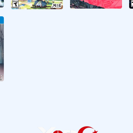
Citizen Sleeper
Phantom Brave The
Lost Hero