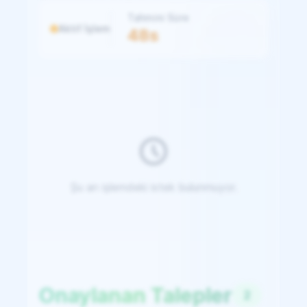
Tahmini Süre
Aktif İşlem
48s
Şu an işlemdeki istek bulunmuyor.
Onaylanan Talepler
2