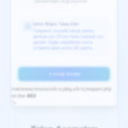
yamalandığını doğruluyorum.
İşlem Bilgisi Talep Edin
Taleplerin öncelikli olarak işleme
alınması için 25'ten fazla topluluk oyu
gerekir. Eşiğe ulaşıldıktan sonra
ortalama işlem süresi 48 saattir.
İsteği Gönder
/var/www/vhosts/x0r.tc/pkg.x0r.tc/request.php
on line
463
">