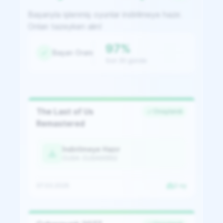
Başarıyla işlenmiş oyunlar indirilmeye hazır.
Onları tazeyken alın!
97%
Başarı Oranı
Son 30 günde
The Last of Us
Onaylandı
Remastered
İndirilmeye Hazır
CUSA: CUSA00552
07.03.2026
2 oy