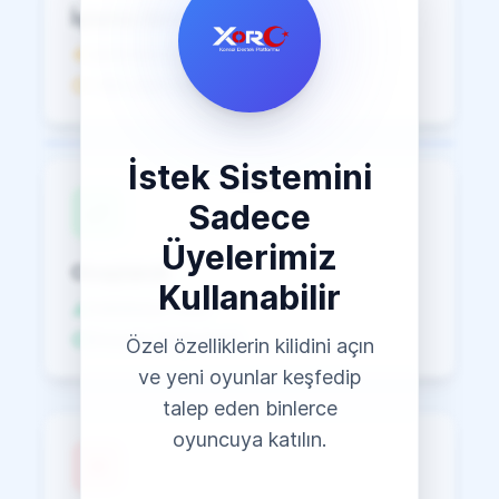
İşleme Alındı
İçerik kontrolü
~48s işlem süresi
İstek Sistemini
Sadece
Üyelerimiz
Onaylandı
Kullanabilir
İndirilmeye Hazır
Dosyalar Doğrulandı
Özel özelliklerin kilidini açın
ve yeni oyunlar keşfedip
talep eden binlerce
oyuncuya katılın.