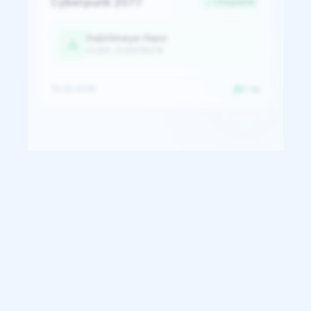
Cyberpunk 2077
Onaylandı
İndirilmeye Hazır
CUSA: CUSA18278
19.02.2026
1 oy