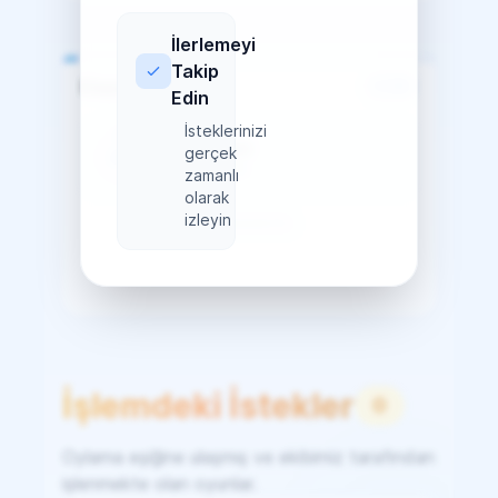
İlerlemeyi
Takip
Days Gone
1 / 25
Edin
İsteklerinizi
24 Oy gerekli
gerçek
4%
4% tamamlandı
zamanlı
olarak
izleyin
CUSA09175
Oy Vermek İçin Giriş Yap
İşlemdeki İstekler
0
Oylama eşiğine ulaşmış ve ekibimiz tarafından
işlenmekte olan oyunlar.