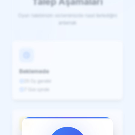
Talep Aşamaları
Oyun talebinizin sistemimizde nasıl ilerlediğini
anlamak
Beklemede
25 Oy gerekir
7 Gün içinde