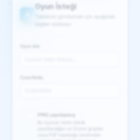
Oyun İsteği
Talebinizi göndermek için aşağıdaki
bilgileri doldurun
Oyun Adı
Cusa Kodu
FPKG yayınlanmış
Bu oyunun resmi olarak
yayınlandığını ve Scene grupları
veya P2P topluluğu tarafından