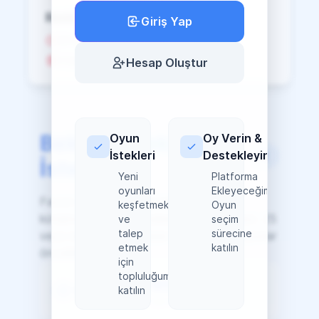
Reddedildi
Giriş Yap
25'ten az oy
3 Gün İçerisinde Silinir
Hesap Oluştur
Beklemedeki
Oyun
Oy Verin &
İstekleri
Destekleyin
1
İstekler
Yeni
Platforma
oyunları
Ekleyeceğimiz
Favori oyunlarınızı destekleyin ve
keşfetmek
Oyun
kütüphanemize ulaşmalarına yardımcı olun. 25
ve
seçim
talep
sürecine
veya daha fazla topluluk oyuna sahip oyunlar
etmek
katılın
öncelikli işleme alınır.
için
topluluğumuza
85%
Başarı Oranı
katılın
Son 30 Günde