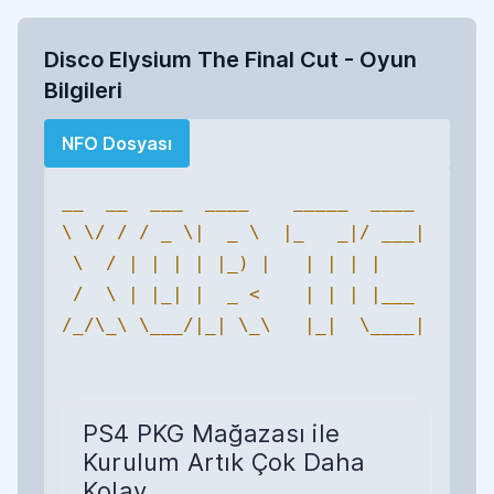
Disco Elysium The Final Cut - Oyun
Bilgileri
NFO Dosyası
__  __  ___  ____    _____  ____ 

\ \/ / / _ \|  _ \  |_   _|/ ___|

 \  / | | | | |_) |   | | | |    

 /  \ | |_| |  _ <    | | | |___ 

/_/\_\ \___/|_| \_\   |_|  \____|

PS4 PKG Mağazası ile
Kurulum Artık Çok Daha
Kolay