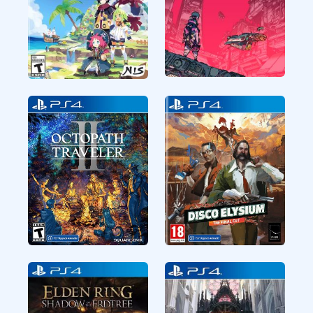
CUSA36274
CUSA26506
RPG
RPG
Citizen Sleeper
Phantom Brave The
Lost Hero
CUSA18723
CUSA27397
RPG
RPG
Octopath Traveler II
Disco Elysium The
Final Cut