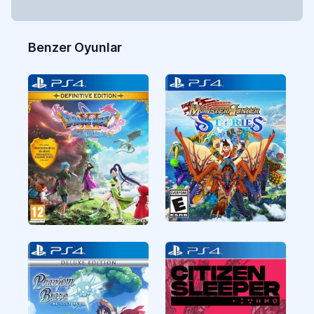
Benzer Oyunlar
CUSA18600
CUSA43544
RPG
RPG
CUSA47244
CUSA40576
RPG
RPG
Monster Hunter
Dragon Quest XI S
Stories
Echoes of an Elusive
Age Definitive
Edition