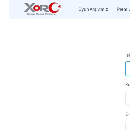
Oyun Arşivimiz
Premi
İs
Ku
E-