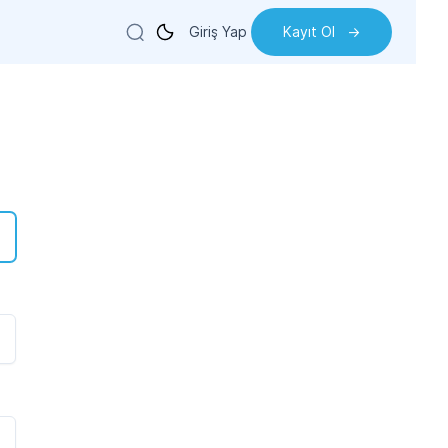
Giriş Yap
Kayıt Ol
->