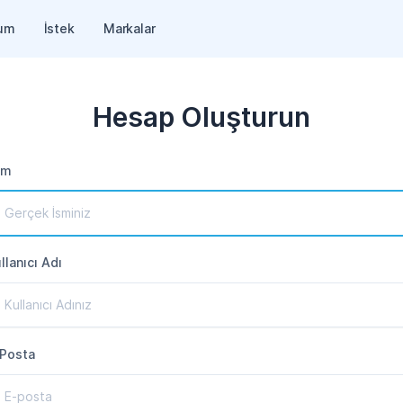
um
İstek
Markalar
Hesap Oluşturun
im
llanıcı Adı
Posta