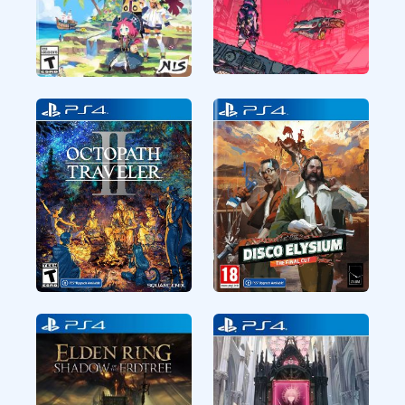
CUSA36274
CUSA26506
RPG
RPG
Citizen Sleeper
Phantom Brave The
Lost Hero
CUSA18723
CUSA27397
RPG
RPG
Octopath Traveler II
Disco Elysium The
Final Cut