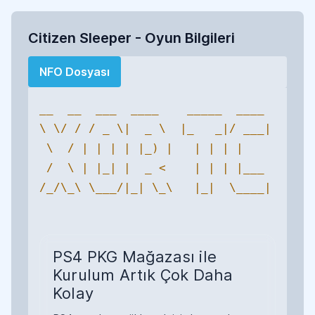
Citizen Sleeper - Oyun Bilgileri
NFO Dosyası
__  __  ___  ____    _____  ____ 

\ \/ / / _ \|  _ \  |_   _|/ ___|

 \  / | | | | |_) |   | | | |    

 /  \ | |_| |  _ <    | | | |___ 

/_/\_\ \___/|_| \_\   |_|  \____|

PS4 PKG Mağazası ile
Kurulum Artık Çok Daha
Kolay