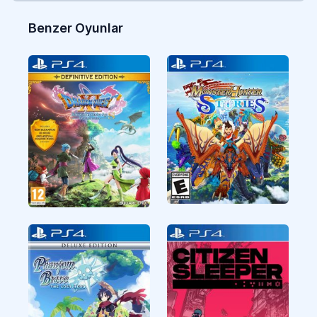
Benzer Oyunlar
CUSA18600
CUSA43544
RPG
RPG
CUSA47244
CUSA40576
RPG
RPG
Monster Hunter
Dragon Quest XI S
Stories
Echoes of an Elusive
Age Definitive
Edition