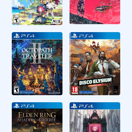
CUSA36274
CUSA26506
RPG
RPG
Citizen Sleeper
Phantom Brave The
Lost Hero
CUSA18723
CUSA27397
RPG
RPG
Octopath Traveler II
Disco Elysium The
Final Cut