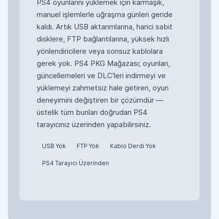
PS4 oyunlarını yüklemek için karmaşık,
manuel işlemlerle uğraşma günleri geride
kaldı. Artık USB aktarımlarına, harici sabit
disklere, FTP bağlantılarına, yüksek hızlı
yönlendiricilere veya sonsuz kablolara
gerek yok. PS4 PKG Mağazası; oyunları,
güncellemeleri ve DLC'leri indirmeyi ve
yüklemeyi zahmetsiz hale getiren, oyun
deneyimini değiştiren bir çözümdür —
üstelik tüm bunları doğrudan PS4
tarayıcınız üzerinden yapabilirsiniz.
USB Yok
FTP Yok
Kablo Derdi Yok
PS4 Tarayıcı Üzerinden