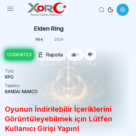
Menu
Elden Ring
2024
PS4
Raporla
CUSA18723
0
Türü
RPG
Yapımcı
BANDAI NAMCO
Oyunun İndirilebilir İçeriklerini
Görüntüleyebilmek için Lütfen
Kullanıcı Girişi Yapın!