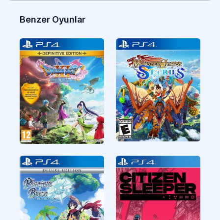
Benzer Oyunlar
CUSA18600
CUSA43544
RPG
RPG
CUSA47244
CUSA40576
RPG
RPG
Monster Hunter
Dragon Quest XI S
Stories
Echoes of an Elusive
Age Definitive
Edition