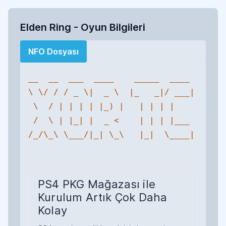
Elden Ring - Oyun Bilgileri
NFO Dosyası
__  __  ___  ____    _____  ____ 

\ \/ / / _ \|  _ \  |_   _|/ ___|

 \  / | | | | |_) |   | | | |    

 /  \ | |_| |  _ <    | | | |___ 

/_/\_\ \___/|_| \_\   |_|  \____|

PS4 PKG Mağazası ile
Kurulum Artık Çok Daha
Kolay