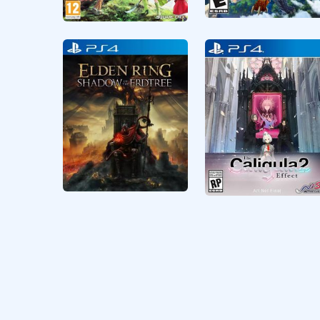
RPG
CUSA18723
RPG
CUSA27397
Monster Hunter
Dragon Quest XI S
Stories
Echoes of an
Elusive Age
Definitive Edition
Elden Ring
The Caligula Effect
2