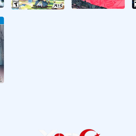
Citizen Sleeper
Phantom Brave The
Lost Hero