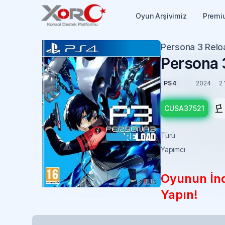
Oyun Arşivimiz
Premi
Persona 3 Reloa
Persona 3
PS4
2024
2 
CUSA37521
Türü
Yapımcı
Oyunun İndi
Yapın!