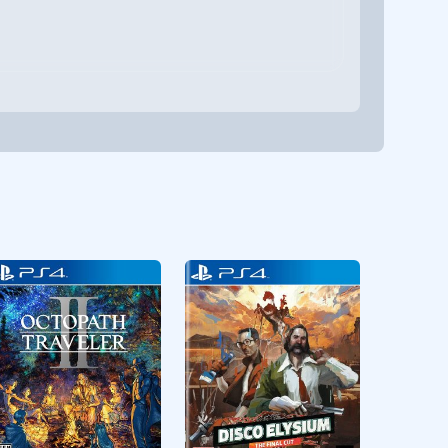
RPG
CUSA36274
RPG
CUSA26506