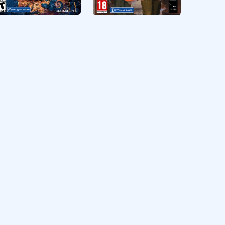
Octopath Traveler II
Disco Elysium The
Final Cut