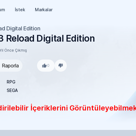
um
İstek
Markalar
d Digital Edition
 Reload Digital Edition
Yıl Önce Çıkmış
Raporla
0
RPG
SEGA
rilebilir İçeriklerini Görüntüleyebilmek 