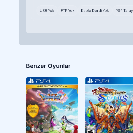
USB Yok
FTP Yok
Kablo Derdi Yok
PS4 Taray
Benzer Oyunlar
RPG
CUSA18600
RPG
CUSA43544