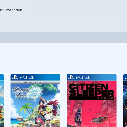
ıcı Üzerinden
RPG
CUSA47244
RPG
CUSA40576