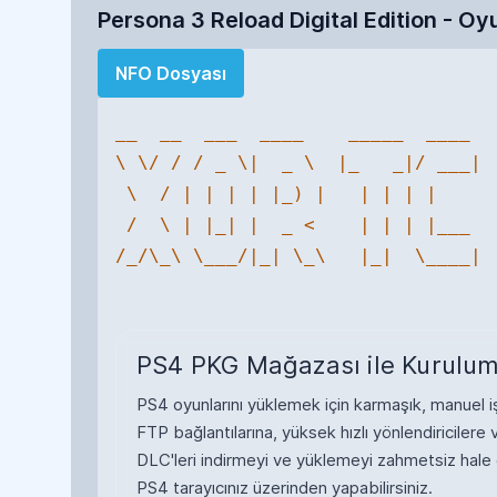
Persona 3 Reload Digital Edition - Oyu
NFO Dosyası
__  __  ___  ____    _____  ____ 

\ \/ / / _ \|  _ \  |_   _|/ ___|

 \  / | | | | |_) |   | | | |    

 /  \ | |_| |  _ <    | | | |___ 

/_/\_\ \___/|_| \_\   |_|  \____|

PS4 PKG Mağazası ile Kurulum
PS4 oyunlarını yüklemek için karmaşık, manuel işl
FTP bağlantılarına, yüksek hızlı yönlendiricile
DLC'leri indirmeyi ve yüklemeyi zahmetsiz hale
PS4 tarayıcınız üzerinden yapabilirsiniz.