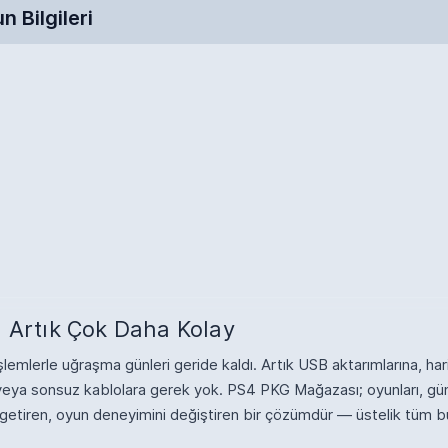
n Bilgileri
 Artık Çok Daha Kolay
emlerle uğraşma günleri geride kaldı. Artık USB aktarımlarına, hari
re veya sonsuz kablolara gerek yok. PS4 PKG Mağazası; oyunları, gü
 getiren, oyun deneyimini değiştiren bir çözümdür — üstelik tüm b