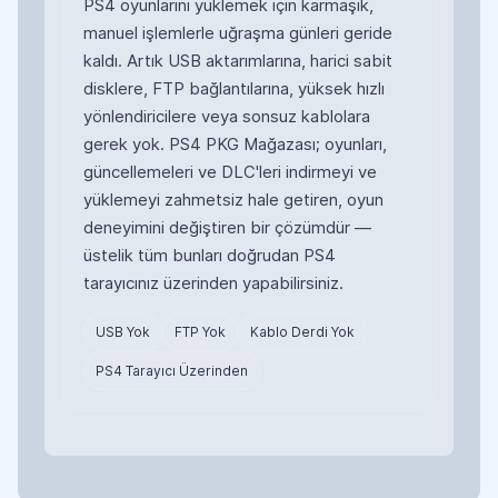
PS4 oyunlarını yüklemek için karmaşık,
manuel işlemlerle uğraşma günleri geride
kaldı. Artık USB aktarımlarına, harici sabit
disklere, FTP bağlantılarına, yüksek hızlı
yönlendiricilere veya sonsuz kablolara
gerek yok. PS4 PKG Mağazası; oyunları,
güncellemeleri ve DLC'leri indirmeyi ve
yüklemeyi zahmetsiz hale getiren, oyun
deneyimini değiştiren bir çözümdür —
üstelik tüm bunları doğrudan PS4
tarayıcınız üzerinden yapabilirsiniz.
USB Yok
FTP Yok
Kablo Derdi Yok
PS4 Tarayıcı Üzerinden