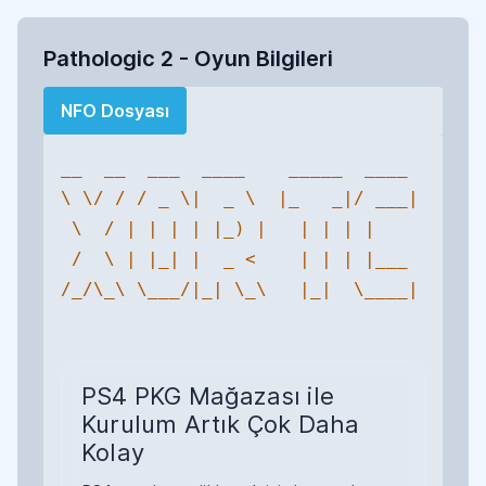
Pathologic 2 - Oyun Bilgileri
NFO Dosyası
__  __  ___  ____    _____  ____ 

\ \/ / / _ \|  _ \  |_   _|/ ___|

 \  / | | | | |_) |   | | | |    

 /  \ | |_| |  _ <    | | | |___ 

/_/\_\ \___/|_| \_\   |_|  \____|

PS4 PKG Mağazası ile
Kurulum Artık Çok Daha
Kolay