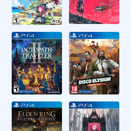
CUSA36274
CUSA26506
RPG
RPG
Citizen Sleeper
Phantom Brave The
Lost Hero
CUSA18723
CUSA27397
RPG
RPG
Octopath Traveler II
Disco Elysium The
Final Cut