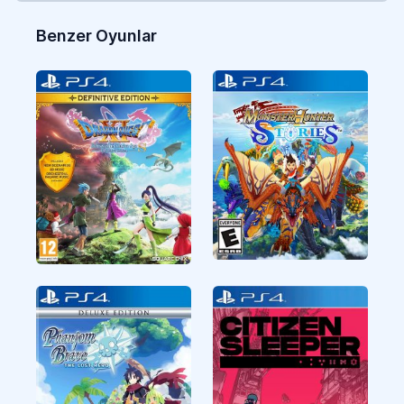
Benzer Oyunlar
CUSA18600
CUSA43544
RPG
RPG
CUSA47244
CUSA40576
RPG
RPG
Monster Hunter
Dragon Quest XI S
Stories
Echoes of an Elusive
Age Definitive
Edition