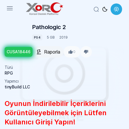
Menu
Pathologic 2
5 GB
2019
PS4
Raporla
CUSA18446
0
Türü
RPG
Yapımcı
tinyBuild LLC
Oyunun İndirilebilir İçeriklerini
Görüntüleyebilmek için Lütfen
Kullanıcı Girişi Yapın!