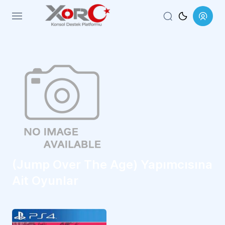
Menu
(Jump Over The Age) Yapımcısına
Ait Oyunlar
RPG
CUSA40576