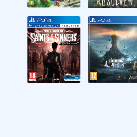
Aksiyon
CUSA18498
Aksiyon
CUSA31332
Dragon Quest
ABSOLVER
Builders
5 GB
The Walking Dead
Broken Pieces
Saints & Sinners