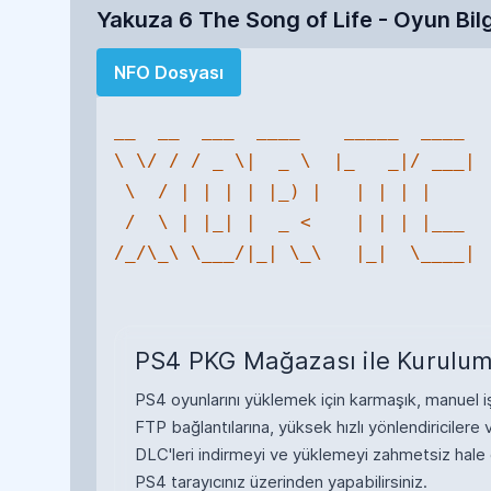
Yakuza 6 The Song of Life - Oyun Bilg
NFO Dosyası
__  __  ___  ____    _____  ____ 

\ \/ / / _ \|  _ \  |_   _|/ ___|

 \  / | | | | |_) |   | | | |    

 /  \ | |_| |  _ <    | | | |___ 

/_/\_\ \___/|_| \_\   |_|  \____|

PS4 PKG Mağazası ile Kurulum
PS4 oyunlarını yüklemek için karmaşık, manuel işl
FTP bağlantılarına, yüksek hızlı yönlendiricile
DLC'leri indirmeyi ve yüklemeyi zahmetsiz hale
PS4 tarayıcınız üzerinden yapabilirsiniz.