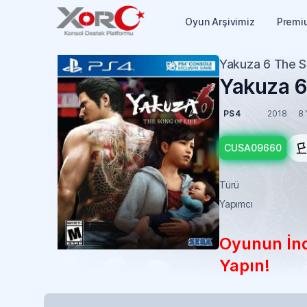
Oyun Arşivimiz
Premi
Yakuza 6 The S
Yakuza 6
PS4
2018
8 
CUSA09660
Türü
Yapımcı
Oyunun İndi
Yapın!