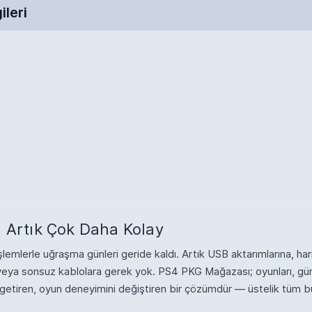
ileri
 Artık Çok Daha Kolay
emlerle uğraşma günleri geride kaldı. Artık USB aktarımlarına, hari
re veya sonsuz kablolara gerek yok. PS4 PKG Mağazası; oyunları, gü
 getiren, oyun deneyimini değiştiren bir çözümdür — üstelik tüm b