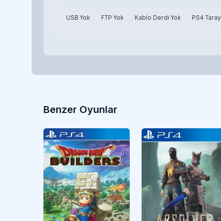
USB Yok
FTP Yok
Kablo Derdi Yok
PS4 Taray
Benzer Oyunlar
Aksiyon
CUSA05170
Aksiyon
CUSA06391