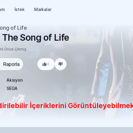
um
İstek
Markalar
ong of Life
 The Song of Life
Yıl Önce Çıkmış
Raporla
0
Aksiyon
SEGA
rilebilir İçeriklerini Görüntüleyebilmek 