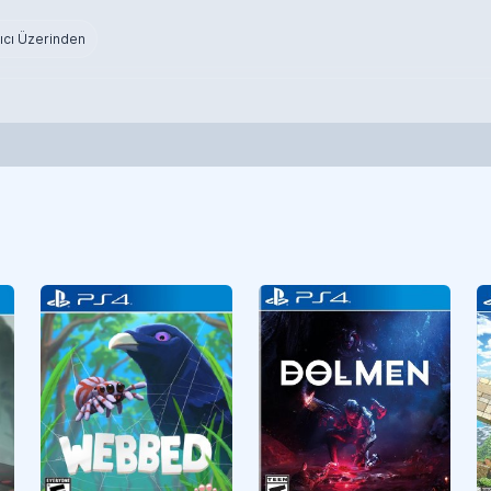
ıcı Üzerinden
Aksiyon
CUSA29054
Aksiyon
CUSA27520