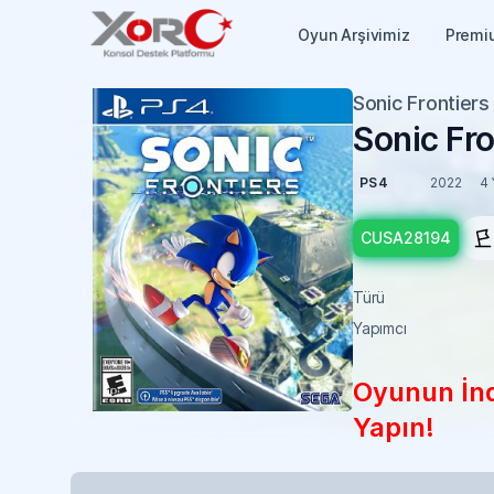
Oyun Arşivimiz
Premi
Sonic Frontiers
Sonic Fro
PS4
2022
4 
CUSA28194
Türü
Yapımcı
Oyunun İndi
Yapın!