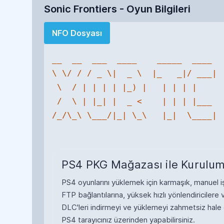
Sonic Frontiers - Oyun Bilgileri
NFO Dosyası
__  __  ___  ____    _____  ____ 

\ \/ / / _ \|  _ \  |_   _|/ ___|

 \  / | | | | |_) |   | | | |    

 /  \ | |_| |  _ <    | | | |___ 

/_/\_\ \___/|_| \_\   |_|  \____|

PS4 PKG Mağazası ile Kurulum
PS4 oyunlarını yüklemek için karmaşık, manuel işl
FTP bağlantılarına, yüksek hızlı yönlendiricile
DLC'leri indirmeyi ve yüklemeyi zahmetsiz hale
PS4 tarayıcınız üzerinden yapabilirsiniz.