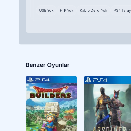
USB Yok
FTP Yok
Kablo Derdi Yok
PS4 Taray
Benzer Oyunlar
Aksiyon
CUSA05170
Aksiyon
CUSA06391