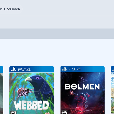
ıcı Üzerinden
Aksiyon
CUSA29054
Aksiyon
CUSA27520