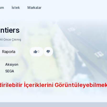
um
İstek
Markalar
ntiers
Yıl Önce Çıkmış
Raporla
0
Aksiyon
SEGA
rilebilir İçeriklerini Görüntüleyebilmek 