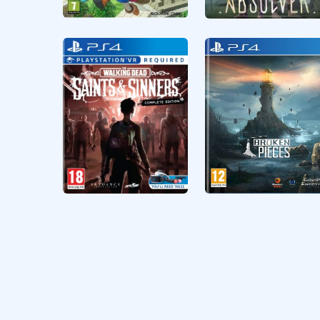
Aksiyon
CUSA18498
Aksiyon
CUSA31332
Dragon Quest
ABSOLVER
Builders
5 GB
The Walking Dead
Broken Pieces
Saints & Sinners