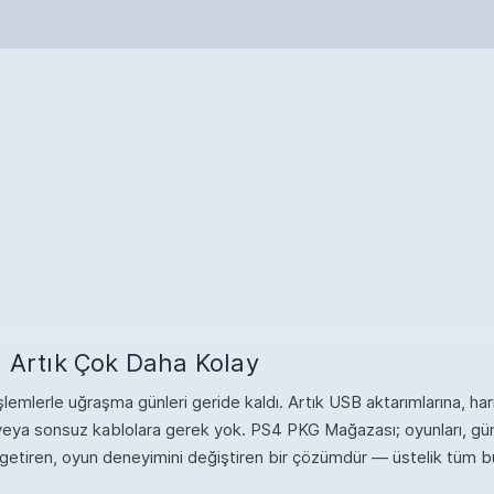
 Artık Çok Daha Kolay
emlerle uğraşma günleri geride kaldı. Artık USB aktarımlarına, hari
re veya sonsuz kablolara gerek yok. PS4 PKG Mağazası; oyunları, gü
 getiren, oyun deneyimini değiştiren bir çözümdür — üstelik tüm b