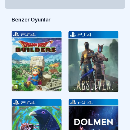
Benzer Oyunlar
CUSA05170
CUSA06391
Aksiyon
Aksiyon
CUSA29054
CUSA27520
Aksiyon
Aksiyon
Dragon Quest
ABSOLVER
Builders
5 GB