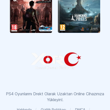
The Walking Dead
Broken Pieces
Saints & Sinners
PS4 Oyunlarını Drekt Olarak Uzaktan Online Cihazınıza
Yükleyin!.
Hakkında
Gizlilik Politikası
DMCA