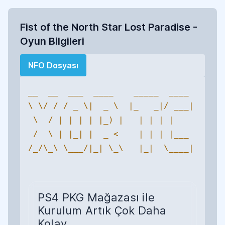
Fist of the North Star Lost Paradise -
Oyun Bilgileri
NFO Dosyası
__  __  ___  ____    _____  ____ 

\ \/ / / _ \|  _ \  |_   _|/ ___|

 \  / | | | | |_) |   | | | |    

 /  \ | |_| |  _ <    | | | |___ 

/_/\_\ \___/|_| \_\   |_|  \____|

PS4 PKG Mağazası ile
Kurulum Artık Çok Daha
Kolay