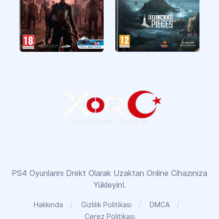
The Walking Dead
Broken Pieces
Saints & Sinners
PS4 Oyunlarını Drekt Olarak Uzaktan Online Cihazınıza
Yükleyin!.
Hakkında
Gizlilik Politikası
DMCA
Çerez Politikası