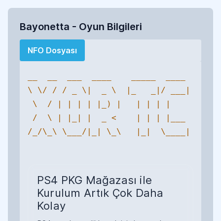
Bayonetta - Oyun Bilgileri
NFO Dosyası
__  __  ___  ____    _____  ____ 

\ \/ / / _ \|  _ \  |_   _|/ ___|

 \  / | | | | |_) |   | | | |    

 /  \ | |_| |  _ <    | | | |___ 

/_/\_\ \___/|_| \_\   |_|  \____|

PS4 PKG Mağazası ile
Kurulum Artık Çok Daha
Kolay