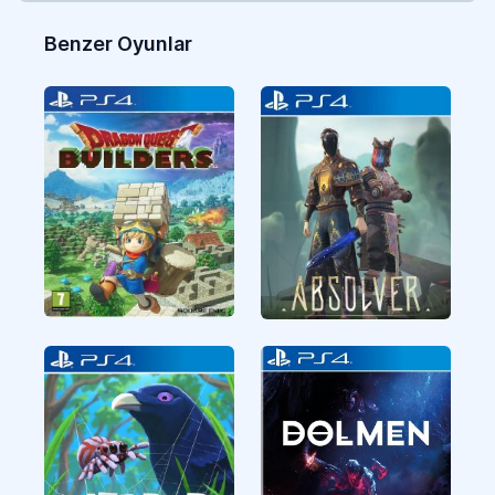
Benzer Oyunlar
CUSA05170
CUSA06391
Aksiyon
Aksiyon
CUSA29054
CUSA27520
Aksiyon
Aksiyon
Dragon Quest
ABSOLVER
Builders
5 GB