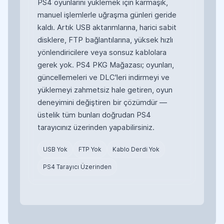
PS4 oyunlarını yüklemek için karmaşık,
manuel işlemlerle uğraşma günleri geride
kaldı. Artık USB aktarımlarına, harici sabit
disklere, FTP bağlantılarına, yüksek hızlı
yönlendiricilere veya sonsuz kablolara
gerek yok. PS4 PKG Mağazası; oyunları,
güncellemeleri ve DLC'leri indirmeyi ve
yüklemeyi zahmetsiz hale getiren, oyun
deneyimini değiştiren bir çözümdür —
üstelik tüm bunları doğrudan PS4
tarayıcınız üzerinden yapabilirsiniz.
USB Yok
FTP Yok
Kablo Derdi Yok
PS4 Tarayıcı Üzerinden